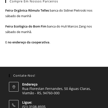
Compre Em Nossos Parceiros
Feira Orgânica Rômulo Telles
banca do Sidinei Pietroski nos
sábado de manhã
Feira Ecológica do Bom Fim
banca do Huli Marcos Zang nos
sábado de manhã.
E
no endereço da cooperativa
.
Contate-Nos!
Endereço
Rua Florestan Fernandes, 50 Águas Claras,
Viamão - RS, 94760-000
Ligue:
(51) 3108-8935