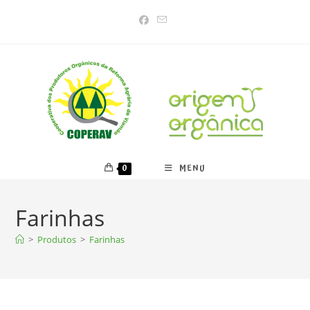
Ir
para
o
conteúdo
0
MENU
Farinhas
>
Produtos
>
Farinhas