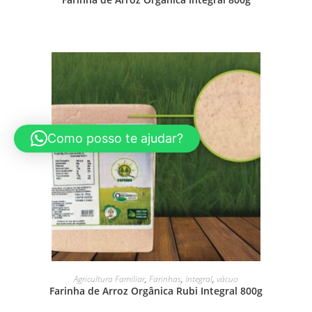
Como posso te ajudar?
LEIA MAIS
Agricultura Familiar
,
Farinhas
,
Integral
,
vácuo
Farinha de Arroz Orgânica Rubi Integral 800g