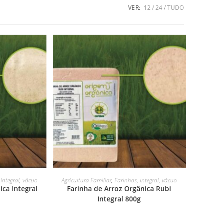
VER:
12
24
TUDO
LEIA MAIS
,
Integral
,
vácuo
Agricultura Familiar
,
Farinhas
,
Integral
,
vácuo
ica Integral
Farinha de Arroz Orgânica Rubi
Integral 800g