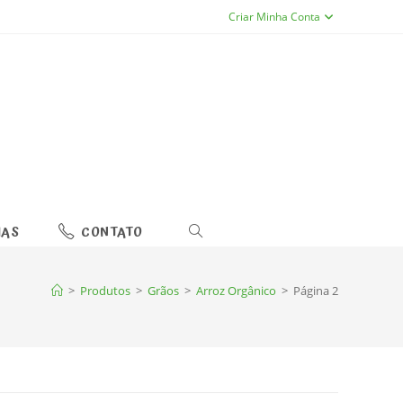
Criar Minha Conta
IAS
CONTATO
ALTERNAR
PESQUISA
DO
>
Produtos
>
Grãos
>
Arroz Orgânico
>
Página 2
SITE