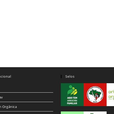
ucional
Selos
av
m Orgânica