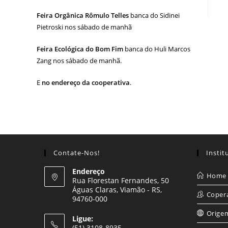
Feira Orgânica Rômulo Telles
banca do Sidinei
Pietroski nos sábado de manhã
Feira Ecológica do Bom Fim
banca do Huli Marcos
Zang nos sábado de manhã.
E
no endereço da cooperativa
.
Contate-Nos!
Instit
Endereço
Home
Rua Florestan Fernandes, 50
Águas Claras, Viamão - RS,
Coper
94760-000
Orige
Ligue:
(51) 3108-8935