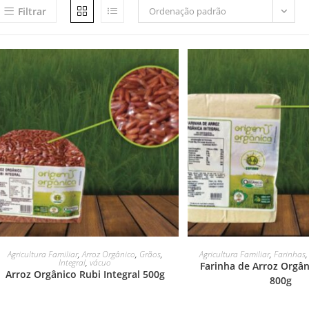
Filtrar
Ordenação padrão
LEIA MAIS
LEIA MAIS
Agricultura Familiar
,
Arroz Orgânico
,
Grãos
,
Agricultura Familiar
,
Farinhas
Integral
,
vácuo
Farinha de Arroz Orgân
Arroz Orgânico Rubi Integral 500g
800g